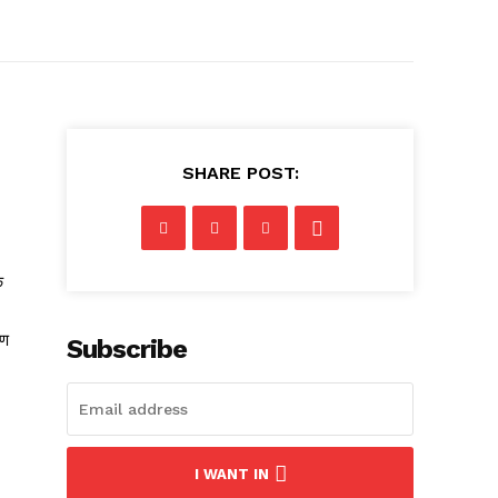
SHARE POST:
े
रण
Subscribe
I WANT IN