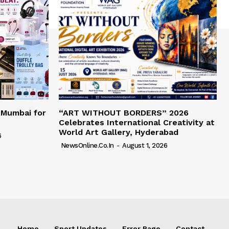
 Mumbai for
“ART WITHOUT BORDERS” 2026
Celebrates International Creativity at
World Art Gallery, Hyderabad
6
NewsOnline.co.in
-
August 1, 2026
Home
Sport Updates
Error Page
Contact