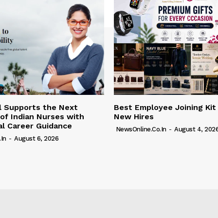
l Supports the Next
Best Employee Joining Kit
of Indian Nurses with
New Hires
al Career Guidance
NewsOnline.co.in
-
August 4, 202
in
-
August 6, 2026