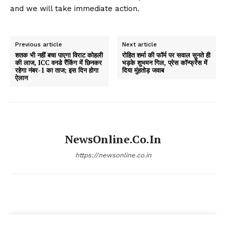
and we will take immediate action.
Previous article
Next article
शतक भी नहीं बचा पाएगा विराट कोहली
रोहित शर्मा की फॉर्म पर सवाल सुनते ही
की लाज, ICC वनडे रैंकिंग में छिनकर
भड़के शुभमन गिल, प्रेस कॉन्फ्रेंस में
रहेगा नंबर-1 का ताज; इस दिन होगा
दिया मुंहतोड़ जवाब
ऐलान
NewsOnline.co.in
https://newsonline.co.in