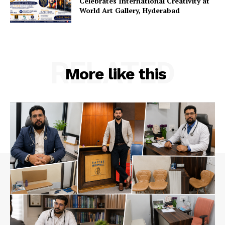
Celebrates International Creativity at
World Art Gallery, Hyderabad
RELATED
More like this