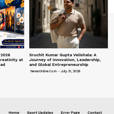
 2026
Sruchit Kumar Gupta Velishala: A
reativity at
Journey of Innovation, Leadership,
bad
and Global Entrepreneurship
NewsOnline.co.in
-
July 31, 2026
Home
Sport Updates
Error Page
Contact