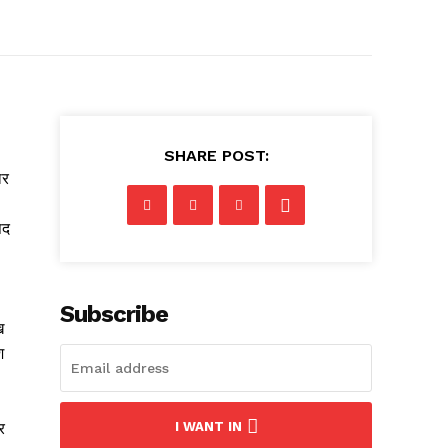
SHARE POST:
ार
पद
Subscribe
ख
श
र
I WANT IN