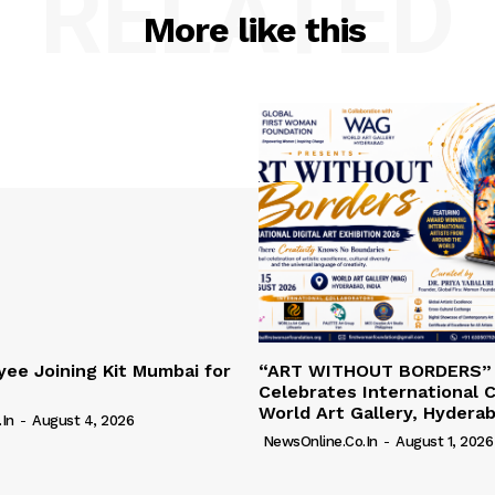
RELATED
More like this
ee Joining Kit Mumbai for
“ART WITHOUT BORDERS”
Celebrates International C
World Art Gallery, Hydera
in
-
August 4, 2026
NewsOnline.co.in
-
August 1, 2026