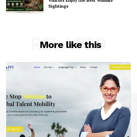
Visitors Enjoy the Best Wildlife
Sightings
RELATED
More like this