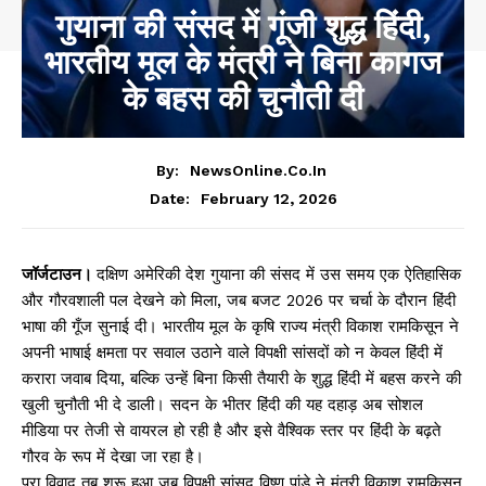
गुयाना की संसद में गूंजी शुद्ध हिंदी,
भारतीय मूल के मंत्री ने बिना कागज
के बहस की चुनौती दी
By:
NewsOnline.co.in
February 12, 2026
Date:
जॉर्जटाउन।
दक्षिण अमेरिकी देश गुयाना की संसद में उस समय एक ऐतिहासिक
और गौरवशाली पल देखने को मिला, जब बजट 2026 पर चर्चा के दौरान हिंदी
भाषा की गूँज सुनाई दी। भारतीय मूल के कृषि राज्य मंत्री विकाश रामकिसून ने
अपनी भाषाई क्षमता पर सवाल उठाने वाले विपक्षी सांसदों को न केवल हिंदी में
करारा जवाब दिया, बल्कि उन्हें बिना किसी तैयारी के शुद्ध हिंदी में बहस करने की
खुली चुनौती भी दे डाली। सदन के भीतर हिंदी की यह दहाड़ अब सोशल
मीडिया पर तेजी से वायरल हो रही है और इसे वैश्विक स्तर पर हिंदी के बढ़ते
गौरव के रूप में देखा जा रहा है।
पूरा विवाद तब शुरू हुआ जब विपक्षी सांसद विष्णु पांडे ने मंत्री विकाश रामकिसून