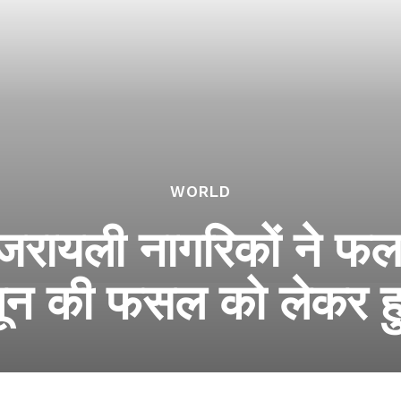
WORLD
े इजरायली नागरिकों ने फ
ैतून की फसल को लेकर ह