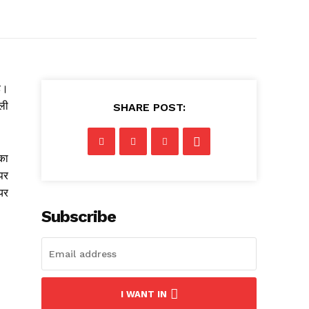
ै।
इली
SHARE POST:
का
पर
यर
Subscribe
I WANT IN