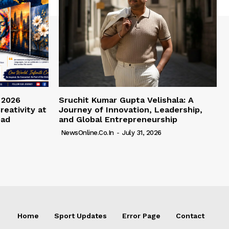
 2026
Sruchit Kumar Gupta Velishala: A
reativity at
Journey of Innovation, Leadership,
bad
and Global Entrepreneurship
NewsOnline.co.in
-
July 31, 2026
Home
Sport Updates
Error Page
Contact