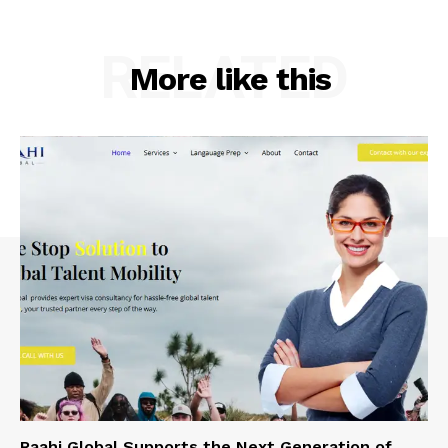
RELATED
More like this
Raahi Global Supports the Next Generation of