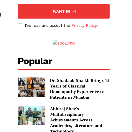
I WANT IN
ी
I've read and accept the
Privacy Policy
.
Popular
र
Dr. Shadaab Shaikh Brings 15
Years of Classical
Homeopathy Experience to
Patients in Mumbai
Abhiraj Shee’s
Multidisciplinary
Achievements Across
Academics, Literature and
Technology