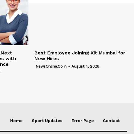
 Next
Best Employee Joining Kit Mumbai for
es with
New Hires
ance
NewsOnline.co.in
-
August 4, 2026
6
Home
Sport Updates
Error Page
Contact