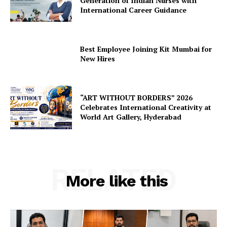
Generation of Indian Nurses with
International Career Guidance
Best Employee Joining Kit Mumbai for
New Hires
“ART WITHOUT BORDERS” 2026
Celebrates International Creativity at
World Art Gallery, Hyderabad
RELATED
More like this