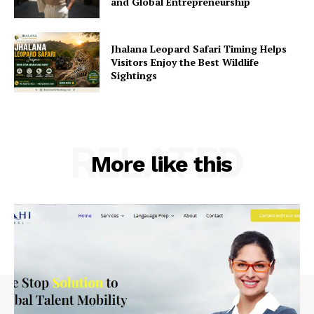
and Global Entrepreneurship
Jhalana Leopard Safari Timing Helps
Visitors Enjoy the Best Wildlife
Sightings
RELATED
More like this