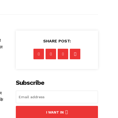
े
SHARE POST:
िल
।
Subscribe
म
के
I WANT IN