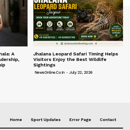
hala: A
Jhalana Leopard Safari Timing Helps
adership,
Visitors Enjoy the Best Wildlife
hip
Sightings
NewsOnline.co.in
-
July 22, 2026
Home
Sport Updates
Error Page
Contact