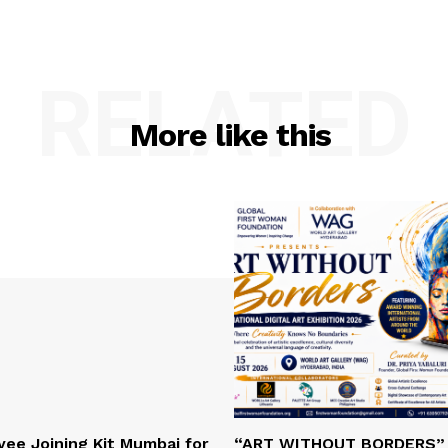
RELATED
More like this
ee Joining Kit Mumbai for
“ART WITHOUT BORDERS”