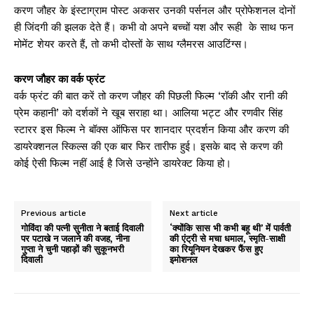
करण जौहर के इंस्टाग्राम पोस्ट अकसर उनकी पर्सनल और प्रोफेशनल दोनों
ही जिंदगी की झलक देते हैं। कभी वो अपने बच्चों यश और रूही के साथ फन
मोमेंट शेयर करते हैं, तो कभी दोस्तों के साथ ग्लैमरस आउटिंग्स।
करण जौहर का वर्क फ्रंट
वर्क फ्रंट की बात करें तो करण जौहर की पिछली फिल्म ‘रॉकी और रानी की
प्रेम कहानी’ को दर्शकों ने खूब सराहा था। आलिया भट्ट और रणवीर सिंह
स्टारर इस फिल्म ने बॉक्स ऑफिस पर शानदार प्रदर्शन किया और करण की
डायरेक्शनल स्किल्स की एक बार फिर तारीफ हुई। इसके बाद से करण की
कोई ऐसी फिल्म नहीं आई है जिसे उन्होंने डायरेक्ट किया हो।
Previous article
Next article
गोविंदा की पत्नी सुनीता ने बताई दिवाली
‘क्योंकि सास भी कभी बहू थी’ में पार्वती
पर पटाखे न जलाने की वजह, नीना
की एंट्री से मचा धमाल, स्मृति-साक्षी
गुप्ता ने चुनी पहाड़ों की सुकूनभरी
का रियूनियन देखकर फैंस हुए
दिवाली
इमोशनल