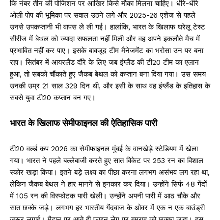
कि नंबर तीन की पोजिशन पर आखिर किसे मौका मिलना चाहिए। धीरे-धीरे
ओली पोप की भूमिका पर सवाल उठने लगे और 2025-26 एशेज से पहले
उनसे उपकप्तानी भी वापस ले ली गई। हालांकि, भारत के खिलाफ घरेलू टेस्ट
सीरीज में बेथल को ज्यादा सफलता नहीं मिली और वह अपने इकलौते मैच में
प्रभावित नहीं कर पाए। इसके बावजूद टीम मैनेजमेंट का भरोसा उन पर बना
रहा। सितंबर में आयरलैंड दौरे के लिए जब इंग्लैंड की टी20 टीम का एलान
हुआ, तो सबको चौंकाते हुए जैकब बेथल को कप्तान बना दिया गया। उस समय
उनकी उम्र 21 साल 329 दिन थी, और इसी के साथ वह इंग्लैंड के इतिहास के
सबसे युवा टी20 कप्तान बन गए।
भारत के खिलाफ सेमीफाइनल की ऐतिहासिक पारी
टी20 वर्ल्ड कप 2026 का सेमीफाइनल मुंबई के वानखेड़े स्टेडियम में खेला
गया। भारत ने पहले बल्लेबाजी करते हुए सात विकेट पर 253 रन का विशाल
स्कोर खड़ा किया। इतने बड़े लक्ष्य का पीछा करना लगभग असंभव लग रहा था,
लेकिन जैकब बेथल ने हार मानने से इनकार कर दिया। उन्होंने सिर्फ 48 गेंदों
में 105 रन की विस्फोटक पारी खेली। उन्होंने अपनी पारी में आठ चौके और
सात छक्के जड़े। लगभग हर भारतीय गेंदबाज के ओवर में एक न एक बाउंड्री
जरूर लगाई। मैदान पर आते ही फाइन लेग पर बुमराह को छक्का जड़ा। इस