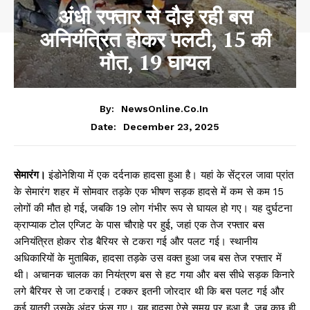
अंधी रफ्तार से दौड़ रही बस
अनियंत्रित होकर पलटी, 15 की
मौत, 19 घायल
By:
NewsOnline.co.in
December 23, 2025
Date:
सेमारंग।
इंडोनेशिया में एक दर्दनाक हादसा हुआ है। यहां के सेंट्रल जावा प्रांत
के सेमारंग शहर में सोमवार तड़के एक भीषण सड़क हादसे में कम से कम 15
लोगों की मौत हो गई, जबकि 19 लोग गंभीर रूप से घायल हो गए। यह दुर्घटना
क्राप्याक टोल एग्जिट के पास चौराहे पर हुई, जहां एक तेज रफ्तार बस
अनियंत्रित होकर रोड बैरियर से टकरा गई और पलट गई। स्थानीय
अधिकारियों के मुताबिक, हादसा तड़के उस वक्त हुआ जब बस तेज रफ्तार में
थी। अचानक चालक का नियंत्रण बस से हट गया और बस सीधे सड़क किनारे
लगे बैरियर से जा टकराई। टक्कर इतनी जोरदार थी कि बस पलट गई और
कई यात्री उसके अंदर फंस गए। यह हादसा ऐसे समय पर हुआ है, जब कुछ ही