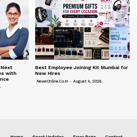
 Next
Best Employee Joining Kit Mumbai for
es with
New Hires
ance
NewsOnline.co.in
-
August 4, 2026
6
Home
Sport Updates
Error Page
Contact