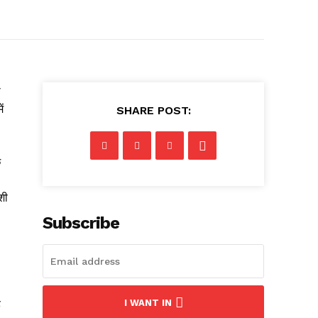
ा
ं
SHARE POST:
छ
शी
Subscribe
ै
I WANT IN