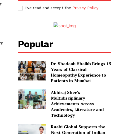
स
I've read and accept the
Privacy Policy
.
Popular
और
Dr. Shadaab Shaikh Brings 15
Years of Classical
Homeopathy Experience to
Patients in Mumbai
Abhiraj Shee’s
Multidisciplinary
Achievements Across
Academics, Literature and
Technology
Raahi Global Supports the
Next Generation of Indian