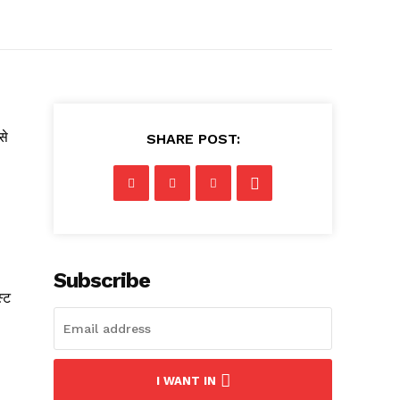
से
SHARE POST:
Subscribe
्ट
I WANT IN