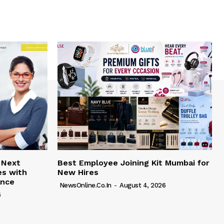
 Next
Best Employee Joining Kit Mumbai for
es with
New Hires
ance
NewsOnline.co.in
-
August 4, 2026
6