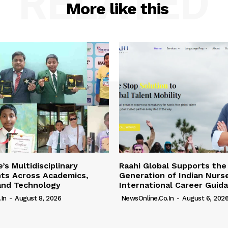
RELATED
More like this
’s Multidisciplinary
Raahi Global Supports the
ts Across Academics,
Generation of Indian Nurs
and Technology
International Career Guid
in
-
August 8, 2026
NewsOnline.co.in
-
August 6, 202