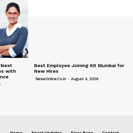
 Next
Best Employee Joining Kit Mumbai for
es with
New Hires
ance
NewsOnline.co.in
-
August 4, 2026
6
Home
Sport Updates
Error Page
Contact