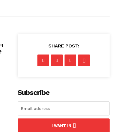
िन
SHARE POST:
ी
Subscribe
I WANT IN