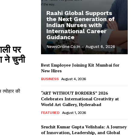
Raahi Global Supports
the Next Generation of
Indian Nurses with
International Career
Guidance
वाली पर
NewsOnline.co.in
-
August 6, 2026
 ने चुनी
Best Employee Joining Kit Mumbai for
New Hires
BUSINESS
August 4, 2026
स त्योहार की
“ART WITHOUT BORDERS” 2026
Celebrates International Creativity at
World Art Gallery, Hyderabad
FEATURED
August 1, 2026
Sruchit Kumar Gupta Velishala: A Journey
of Innovation, Leadership, and Global