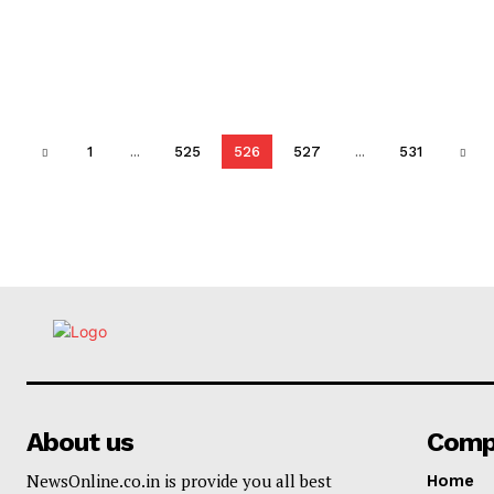
1
...
525
526
527
...
531
About us
Comp
NewsOnline.co.in is provide you all best
Home