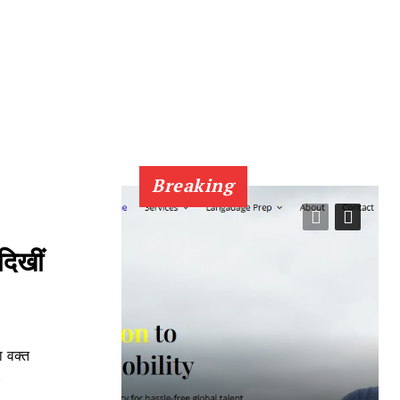
Breaking
िखीं
ा वक्त
.