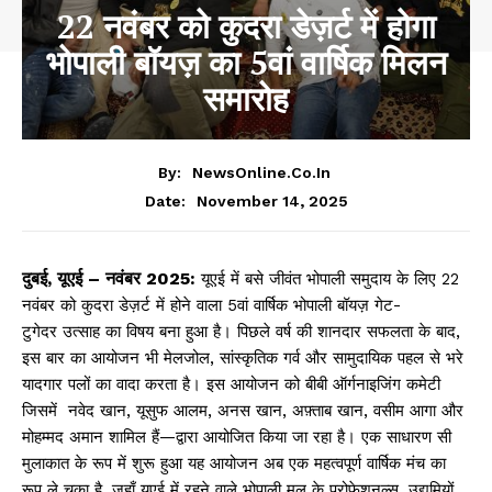
22 नवंबर को कुदरा डेज़र्ट में होगा
भोपाली बॉयज़ का 5वां वार्षिक मिलन
समारोह
By:
NewsOnline.co.in
November 14, 2025
Date:
दुबई, यूएई – नवंबर 2025:
यूएई में बसे जीवंत भोपाली समुदाय के लिए 22
नवंबर को कुदरा डेज़र्ट में होने वाला 5वां वार्षिक भोपाली बॉयज़ गेट-
टुगेदर उत्साह का विषय बना हुआ है। पिछले वर्ष की शानदार सफलता के बाद,
इस बार का आयोजन भी मेलजोल, सांस्कृतिक गर्व और सामुदायिक पहल से भरे
यादगार पलों का वादा करता है। इस आयोजन को बीबी ऑर्गनाइजिंग कमेटी
जिसमें नवेद खान, यूसुफ आलम, अनस खान, अफ़्ताब खान, वसीम आगा और
मोहम्मद अमान शामिल हैं—द्वारा आयोजित किया जा रहा है। एक साधारण सी
मुलाकात के रूप में शुरू हुआ यह आयोजन अब एक महत्वपूर्ण वार्षिक मंच का
रूप ले चुका है, जहाँ यूएई में रहने वाले भोपाली मूल के प्रोफेशनल्स, उद्यमियों