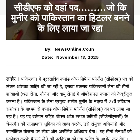
सीडीएफ को वहां पद………जो कि
मुनीर को पाकिस्तान का हिटलर बनने
के लिए लाया जा रहा
By:
NewsOnline.co.in
November 13, 2025
Date:
लाहौर ।
पाकिस्तान में प्रस्तावित कमांड ऑफ डिफेंस फोर्सेस (सीडीएफ) पद को
लेकर आंशका जाहिर की जा रही है, इसका मकसद पाकिस्तानी सेना की तीनों
शाखाओं (थल सेना, नौसेना और वायु सेना) में ऑपरेशनल कमान को केंद्रीकृत
करना है। पाकिस्तान के सेना प्रमुख असीम मुनीर के नेतृत्व में 27वें संविधान
संशोधन के माध्यम से कमांड ऑफ डिफेंस फोर्सेस (सीडीएफ) का पद लाया जा
रहा है। यह पद वर्तमान जॉइंट चीफ्स ऑफ स्टाफ कमिटी (सीजेसीएससी) के
चेयरमैन की सलाहकार भूमिका को खत्म करके, उसे संयुक्त अभियानों और
रणनीतिक योजना पर सीधा और असीमित अधिकार देगा। यह तीनों सेनाओं को
एकीकृत करके फैसले लेने की प्रक्रिया को एक व्यक्ति के अधीन कर देगा।