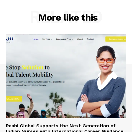
RELATED
More like this
Raahi Global Supports the Next Generation of
Indian Nurses with International Career Guidance