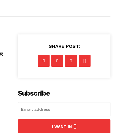
SHARE POST:
इए
Subscribe
I WANT IN