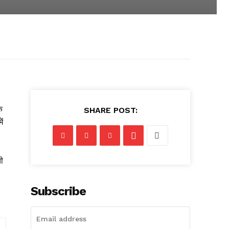
े
SHARE POST:
ं
ची
Subscribe