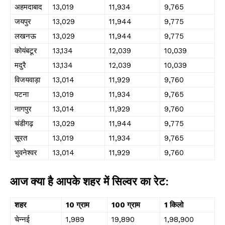
अहमदाबाद
₹13,019
₹11,934
₹9,765
जयपुर
₹13,029
₹11,944
₹9,775
लखनऊ
₹13,029
₹11,944
₹9,775
कोयंबटूर
₹13,134
₹12,039
₹10,039
मदुरै
₹13,134
₹12,039
₹10,039
विजयवाड़ा
₹13,014
₹11,929
₹9,760
पटना
₹13,019
₹11,934
₹9,765
नागपुर
₹13,014
₹11,929
₹9,760
चंडीगढ़
₹13,029
₹11,944
₹9,775
सूरत
₹13,019
₹11,934
₹9,765
भुवनेश्वर
₹13,014
₹11,929
₹9,760
आज क्या है आपके शहर में सिल्वर का रेट:
शहर
10 ग्राम
100 ग्राम
1 किलो
चेन्नई
₹1,989
₹19,890
₹1,98,900