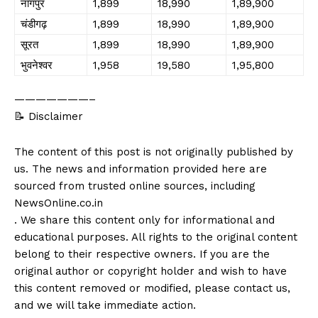
नागपुर
₹1,899
₹18,990
₹1,89,900
चंडीगढ़
₹1,899
₹18,990
₹1,89,900
सूरत
₹1,899
₹18,990
₹1,89,900
भुवनेश्वर
₹1,958
₹19,580
₹1,95,800
———————–
📝 Disclaimer
The content of this post is not originally published by
us. The news and information provided here are
sourced from trusted online sources, including
NewsOnline.co.in
. We share this content only for informational and
educational purposes. All rights to the original content
belong to their respective owners. If you are the
original author or copyright holder and wish to have
this content removed or modified, please contact us,
and we will take immediate action.