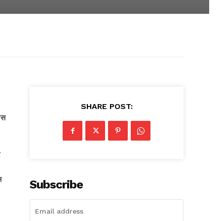
SHARE POST:
ंस
ट
स
Subscribe