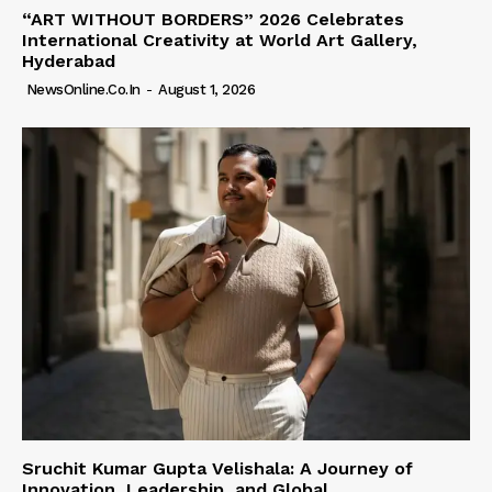
“ART WITHOUT BORDERS” 2026 Celebrates
International Creativity at World Art Gallery,
Hyderabad
NewsOnline.co.in
-
August 1, 2026
Sruchit Kumar Gupta Velishala: A Journey of
Innovation, Leadership, and Global