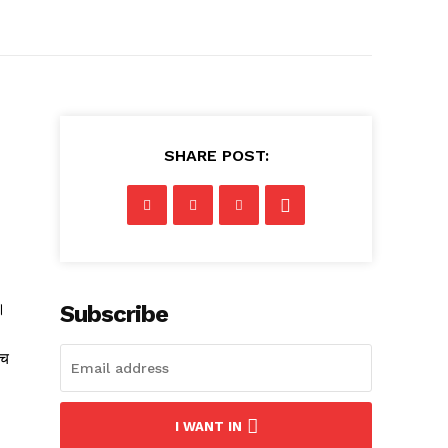
SHARE POST:
।
Subscribe
ैच
I WANT IN