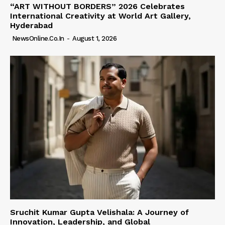
“ART WITHOUT BORDERS” 2026 Celebrates
International Creativity at World Art Gallery,
Hyderabad
NewsOnline.co.in
-
August 1, 2026
Sruchit Kumar Gupta Velishala: A Journey of
Innovation, Leadership, and Global