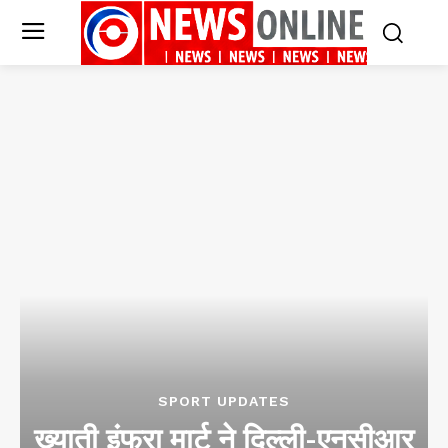
SPORT UPDATES
ख्याती इंफ्रा मार्ट ने दिल्ली-एनसीआर