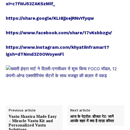
si=c7fWJ53ZAKSzMif_
https://share.google/KLI8jjxejRNvYfyqw
https://www.facebook.com/share/17vKsbbzgv/
https://www.instagram.com/khyatiinframart?
igsh=dTNmd3Z0OWoyenFl
Previous article
Next article
Vastu Shastra Made Easy
आज के पेट्रोल-डीजल रेट: जानें
– Miracle Vastu Kit and
आपके शहर में क्या है ताज़ा कीमत
Personalized Vastu
Solutions