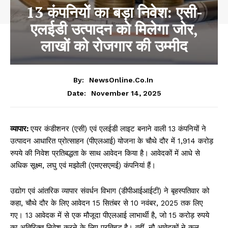
13 कंपनियों का बड़ा निवेश: एसी-
एलईडी उत्पादन को मिलेगा जोर,
लाखों को रोजगार की उम्मीद
By:
NewsOnline.co.in
November 14, 2025
Date:
व्यापार:
एयर कंडीशनर (एसी) एवं एलईडी लाइट बनाने वाली 13 कंपनियों ने
उत्पादन आधारित प्रोत्साहन (पीएलआई) योजना के चौथे दौर में 1,914 करोड़
रुपये की निवेश प्रतिबद्धता के साथ आवेदन किया है। आवेदकों में आधे से
अधिक सूक्ष्म, लघु एवं मझोली (एमएसएमई) कंपनियां हैं।
उद्योग एवं आंतरिक व्यापार संवर्धन विभाग (डीपीआईआईटी) ने बृहस्पतिवार को
कहा, चौथे दौर के लिए आवेदन 15 सितंबर से 10 नवंबर, 2025 तक लिए
गए। 13 आवेदक में से एक मौजूदा पीएलआई लाभार्थी है, जो 15 करोड़ रुपये
का अतिरिक्त निवेश करने के लिए प्रतिबद्ध है। वहीं, नौ आवेदकों ने कुल