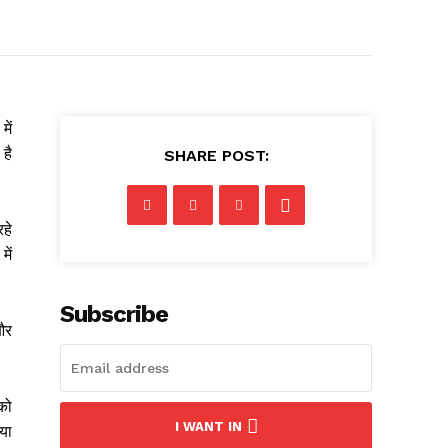
ें
 है
SHARE POST:
रहे
में
Subscribe
 और
को
I WANT IN
या