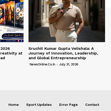
 2026
Sruchit Kumar Gupta Velishala: A
reativity at
Journey of Innovation, Leadership,
bad
and Global Entrepreneurship
NewsOnline.co.in
-
July 31, 2026
Home
Sport Updates
Error Page
Contact