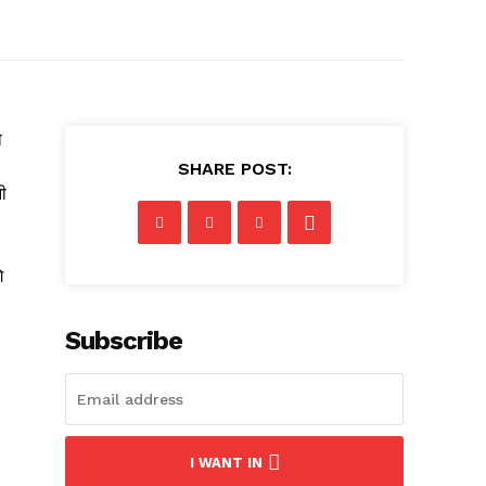
ो
SHARE POST:
ी
े
Subscribe
I WANT IN