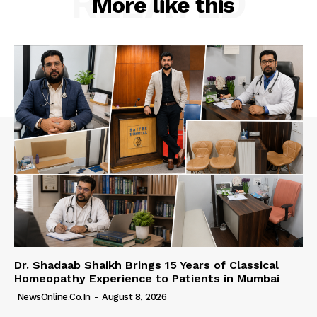
RELATED
More like this
Dr. Shadaab Shaikh Brings 15 Years of Classical
Homeopathy Experience to Patients in Mumbai
NewsOnline.co.in
-
August 8, 2026