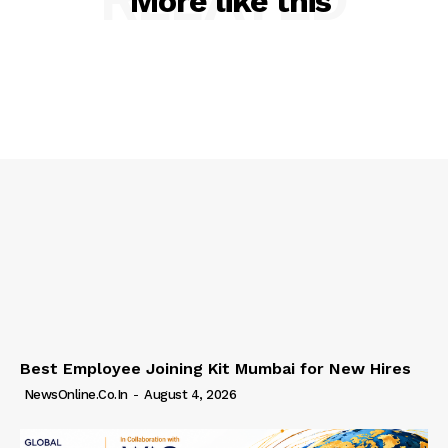
More like this
Best Employee Joining Kit Mumbai for New Hires
NewsOnline.co.in
-
August 4, 2026