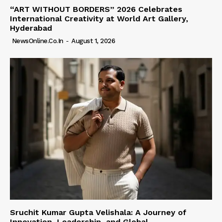
“ART WITHOUT BORDERS” 2026 Celebrates
International Creativity at World Art Gallery,
Hyderabad
NewsOnline.co.in
-
August 1, 2026
Sruchit Kumar Gupta Velishala: A Journey of
Innovation, Leadership, and Global