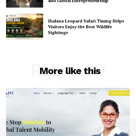
and Global Entrepreneurship
Jhalana Leopard Safari Timing Helps
Visitors Enjoy the Best Wildlife
Sightings
RELATED
More like this