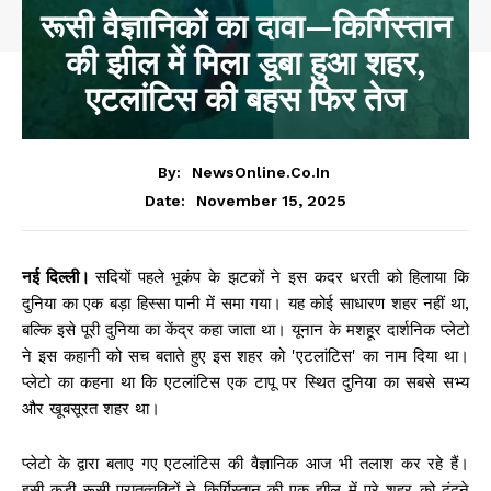
रूसी वैज्ञानिकों का दावा—किर्गिस्तान
की झील में मिला डूबा हुआ शहर,
एटलांटिस की बहस फिर तेज
By:
NewsOnline.co.in
November 15, 2025
Date:
नई दिल्ली।
सदियों पहले भूकंप के झटकों ने इस कदर धरती को हिलाया कि
दुनिया का एक बड़ा हिस्सा पानी में समा गया। यह कोई साधारण शहर नहीं था,
बल्कि इसे पूरी दुनिया का केंद्र कहा जाता था। यूनान के मशहूर दार्शनिक प्लेटो
ने इस कहानी को सच बताते हुए इस शहर को 'एटलांटिस' का नाम दिया था।
प्लेटो का कहना था कि एटलांटिस एक टापू पर स्थित दुनिया का सबसे सभ्य
और खूबसूरत शहर था।
प्लेटो के द्वारा बताए गए एटलांटिस की वैज्ञानिक आज भी तलाश कर रहे हैं।
इसी कड़ी रूसी पुरातत्वविदों ने किर्गिस्तान की एक झील में पूरे शहर को ढूंढने