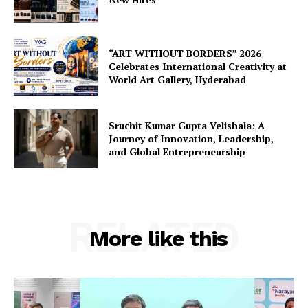
“ART WITHOUT BORDERS” 2026
Celebrates International Creativity at
World Art Gallery, Hyderabad
Sruchit Kumar Gupta Velishala: A
Journey of Innovation, Leadership,
and Global Entrepreneurship
RELATED
More like this