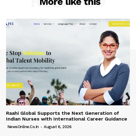
RELATED
More like this
Raahi Global Supports the Next Generation of
Indian Nurses with International Career Guidance
NewsOnline.co.in
-
August 6, 2026