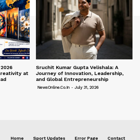
 2026
Sruchit Kumar Gupta Velishala: A
reativity at
Journey of Innovation, Leadership,
bad
and Global Entrepreneurship
NewsOnline.co.in
-
July 31, 2026
Home
Sport Updates
Error Page
Contact