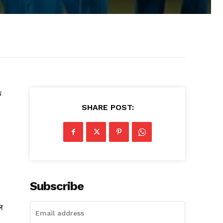
े
SHARE POST:
Subscribe
ल