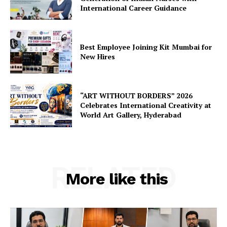
International Career Guidance
Best Employee Joining Kit Mumbai for
New Hires
“ART WITHOUT BORDERS” 2026
Celebrates International Creativity at
World Art Gallery, Hyderabad
RELATED
More like this