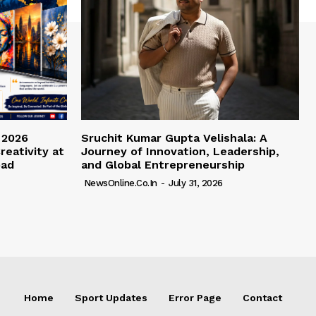
 2026
Sruchit Kumar Gupta Velishala: A
reativity at
Journey of Innovation, Leadership,
bad
and Global Entrepreneurship
NewsOnline.co.in
-
July 31, 2026
Home
Sport Updates
Error Page
Contact