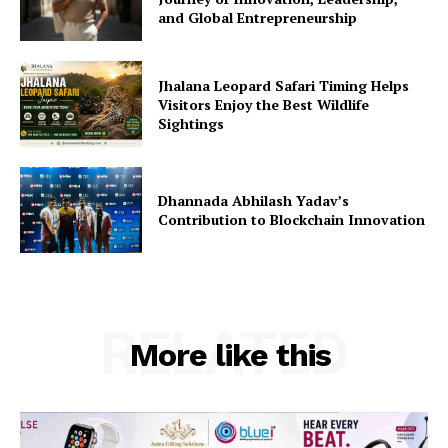
and Global Entrepreneurship
Jhalana Leopard Safari Timing Helps
Visitors Enjoy the Best Wildlife
Sightings
Dhannada Abhilash Yadav’s
Contribution to Blockchain Innovation
RELATED
More like this