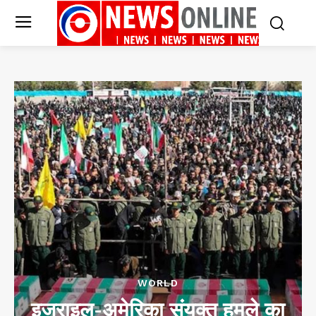
WORLD
इजराइल-अमेरिका संयुक्त हमले का