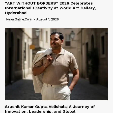
“ART WITHOUT BORDERS” 2026 Celebrates
International Creativity at World Art Gallery,
Hyderabad
NewsOnline.co.in
-
August 1, 2026
Sruchit Kumar Gupta Velishala: A Journey of
Innovation, Leadership, and Global