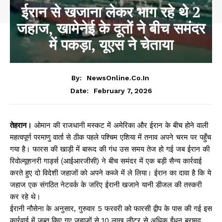
ईरान से खजाना लेकर भाग रहे थे 2
जहाज, खामेनेई के दूतों ने बीच समंदर
में पकड़ा, यूएस ने चेताया
By:
NewsOnline.co.in
February 7, 2026
Date:
तेहरान।
ओमान की राजधानी मस्कट में अमेरिका और ईरान के बीच होने वाली
महत्वपूर्ण परमाणु वार्ता से ठीक पहले पश्चिम एशिया में तनाव अपने चरम पर पहुँच
गया है। फारस की खाड़ी में बारूद की गंध उस समय तेज हो गई जब ईरान की
रिवोल्यूशनरी गार्ड्स (आईआरजीसी) ने बीच समंदर में एक बड़ी सैन्य कार्रवाई
करते हुए दो विदेशी जहाजों को अपने कब्जे में ले लिया। ईरान का दावा है कि ये
जहाज एक संगठित नेटवर्क के जरिए ईरानी खजाने यानी डीजल की तस्करी
कर रहे थे।
ईरानी नौसेना के अनुसार, गुरुवार 5 फरवरी को फारसी द्वीप के पास की गई इस
कार्रवाई में जब्त किए गए जहाजों से 10 लाख लीटर से अधिक ईंधन बरामद