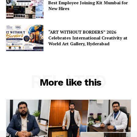
Best Employee Joining Kit Mumbai for
New Hires
“ART WITHOUT BORDERS” 2026
Celebrates International Creativity at
World Art Gallery, Hyderabad
RELATED
More like this