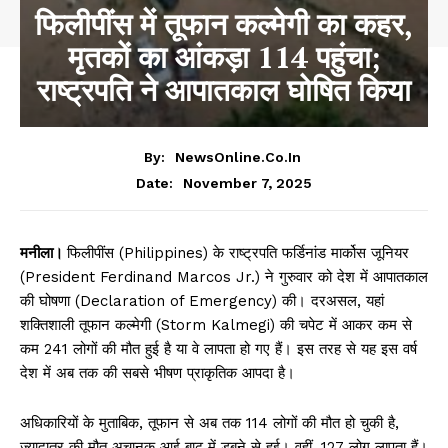
फिलीपींस में तूफान कल्मेगी का कहर,
मृतकों का आंकड़ा 114 पहुंचा;
राष्ट्रपति ने आपातकाल घोषित किया
By:
NewsOnline.co.in
November 7, 2025
Date:
मनीला।
फिलीपींस (Philippines) के राष्ट्रपति फर्डिनांड मार्कोस जूनियर
(President Ferdinand Marcos Jr.) ने गुरुवार को देश में आपातकाल
की घोषणा (Declaration of Emergency) की। दरअसल, यहां
शक्तिशाली तूफान कल्मेगी (Storm Kalmegi) की चपेट में आकर कम से
कम 241 लोगों की मौत हुई है या वे लापता हो गए हैं। इस तरह से यह इस वर्ष
देश में अब तक की सबसे भीषण प्राकृतिक आपदा है।
अधिकारियों के मुताबिक, तूफान से अब तक 114 लोगों की मौत हो चुकी है,
ज्यादातर की मौत अचानक आई बाढ़ में डूबने से हुई। वहीं, 127 लोग लापता हैं।