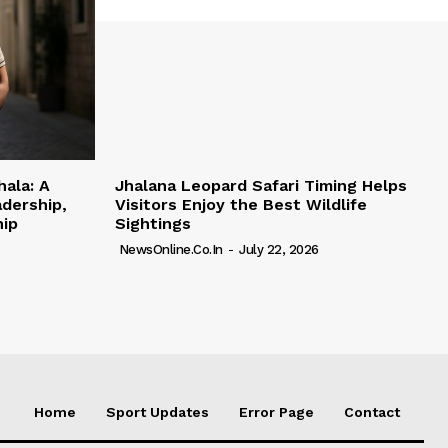
hala: A
Jhalana Leopard Safari Timing Helps
adership,
Visitors Enjoy the Best Wildlife
hip
Sightings
NewsOnline.co.in
-
July 22, 2026
Home
Sport Updates
Error Page
Contact