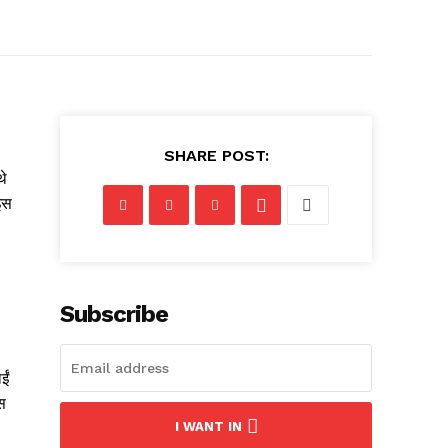
SHARE POST:
थे
इस
Subscribe
ईं
स
I WANT IN