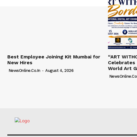
Best Employee Joining Kit Mumbai for
“ART WITH
New Hires
Celebrates 
World Art G
NewsOnline.co.in
-
August 4, 2026
NewsOnline.co.