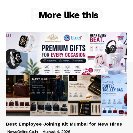
RELATED
More like this
Best Employee Joining Kit Mumbai for New Hires
NewsOnline.co.in
-
August 4, 2026